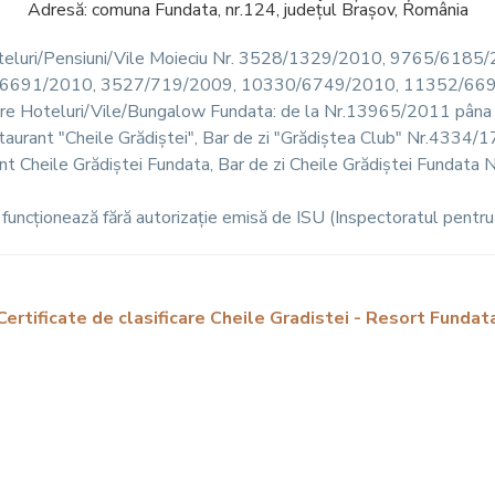
Adresă: comuna Fundata, nr.124, județul Brașov, România
 Hoteluri/Pensiuni/Vile Moieciu Nr. 3528/1329/2010, 9765/61
6691/2010, 3527/719/2009, 10330/6749/2010, 11352/66
icare Hoteluri/Vile/Bungalow Fundata: de la Nr.13965/2011 pâ
estaurant "Cheile Grădiștei", Bar de zi "Grădiștea Club" Nr.43
rant Cheile Grădiștei Fundata, Bar de zi Cheile Grădiștei Fund
 funcționează fără autorizație emisă de ISU (Inspectoratul pentru 
Certificate de clasificare Cheile Gradistei - Resort Fundat