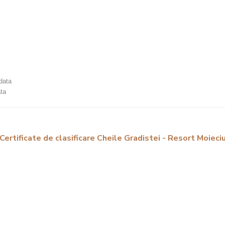
ndata
ata
Certificate de clasificare Cheile Gradistei - Resort Moieci