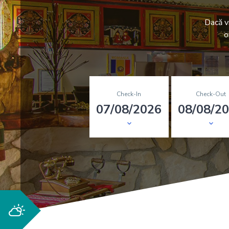
Dacă v
o
Check-In
Check-Out