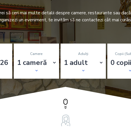
rei să ceri mai multe detalii despre camere, restaurante sau dacă 
rganizezi un eveniment, te invităm să ne contactezi cât mai curân
Camere
Adulți
Copii (su