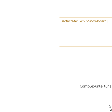
Complexurile turis
S
A