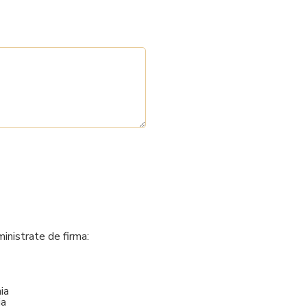
inistrate de firma:
ia
ia