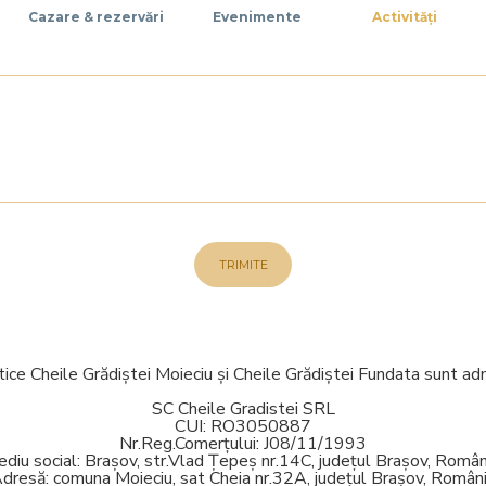
Cazare & rezervări
Evenimente
Activități
TRIMITE
tice Cheile Grădiștei Moieciu și Cheile Grădiștei Fundata sunt adm
SC Cheile Gradistei SRL
CUI: RO3050887
Nr.Reg.Comerțului: J08/11/1993
ediu social: Brașov, str.Vlad Țepeș nr.14C, județul Brașov, Român
dresă: comuna Moieciu, sat Cheia nr.32A, județul Brașov, Român