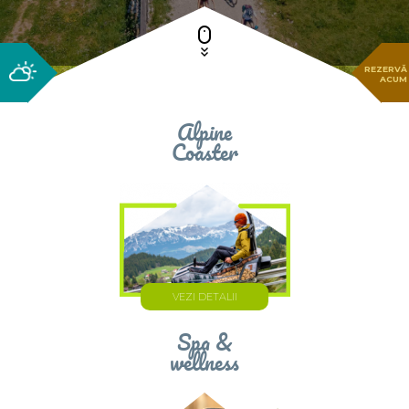
REZERVĂ
ACUM
Alpine
Coaster
VEZI DETALII
Spa &
wellness