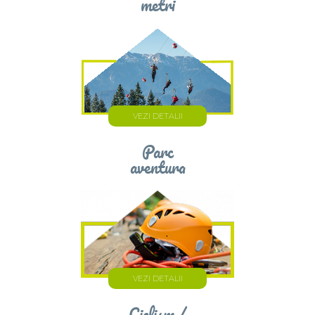
metri
VEZI DETALII
Parc
aventura
VEZI DETALII