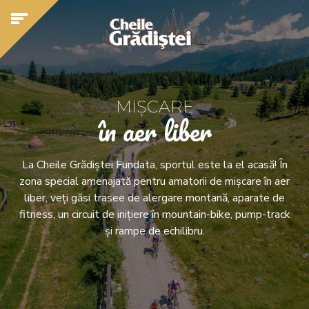
MIȘCARE
în aer liber
La Cheile Grădiștei Fundata, sportul este la el acasă! În
zona special amenajată pentru amatorii de mișcare în aer
liber, veți găsi trasee de alergare montană, aparate de
fitness, un circuit de inițiere în mountain-bike, pump-track
și rampe de echilibru.