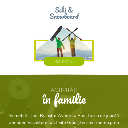
Schi &
Snowboard
VEZI DETALII
ACTIVITĂȚI
în familie
Drumeții în Țara Branului, Aventura Parc, locuri de joacă în
aer liber. Vacanțele la Cheile Grădiștei sunt mereu prea