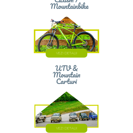
Ciclism /
Mountainbike
VEZI DETALII
UTV &
Mountain
Carturi
VEZI DETALII