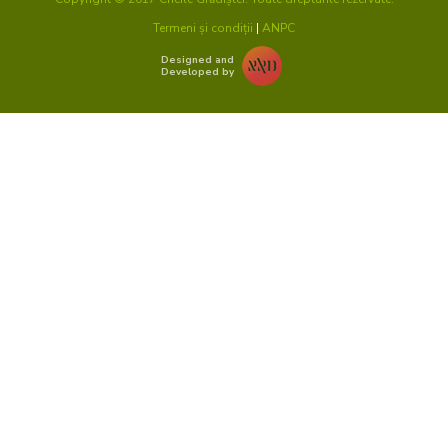
Termeni și condiții
|
ANPC
Designed and
Developed by