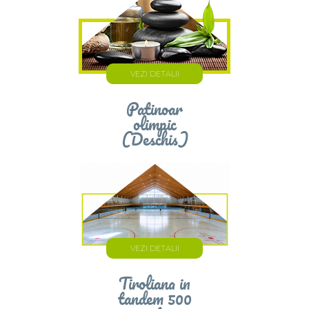
VEZI DETALII
Patinoar
olimpic
(Deschis)
VEZI DETALII
Tiroliana in
tandem 500